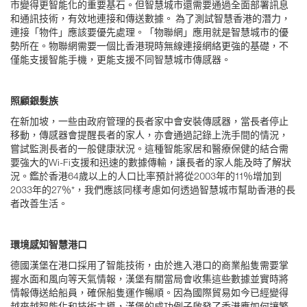
市變得更智能化的重要基石。但智慧城市還需要通過全面部署訊息
和通訊技術，有效地連接和傳送數據。 為了測試智慧香港的潛力，
連接「物件」應該要優先處理。「物聯網」應用就是智慧城市的優
勢所在。物聯網需要一個比香港現時無線連接網絡更強的基礎，不
僅能支援智能手機，更能支援不同智慧城市傳感器。
照顧銀髮族
在新加坡，一些由政府管理的長者家中會安裝傳感器，當長者停止
移動，傳感器會提醒長者的家人，亦會通過記錄上洗手間的情況，
嘗試監測長者的一般健康狀況。這種智能家居和醫療保健的結合需
要強大的Wi-Fi支援和迅速的數據傳輸，讓長者的家人能及時了解狀
況。鑑於香港64歲以上的人口比率預計將從2003年的11％增加到
2033年的27％*，我們應該同樣考慮如何透過智慧城市幫助香港的長
者改善生活。
環境感知智慧港口
德國漢堡在港口採用了智能技術，由於進入港口的商業船隻需要掌
握水面和風向等天氣情報，漢堡有關當局會收集這些數據並實時將
情報傳送給船員，確保船隻運作暢順。因為國際貿易如今已經變得
越來越智能化和技術主導，漢堡的成功例子啟發了香港應如何讓繁