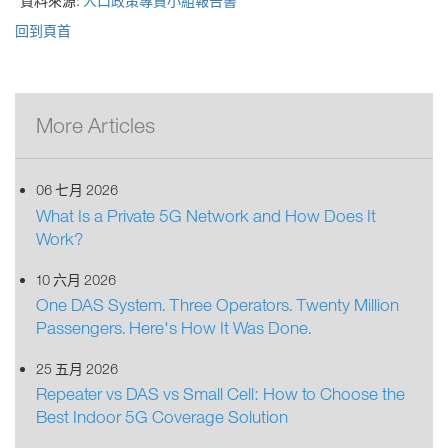
*資料來源:
人口政策專責小組報告書
回到頁首
More Articles
06 七月 2026
What Is a Private 5G Network and How Does It
Work?
10 六月 2026
One DAS System. Three Operators. Twenty Million
Passengers. Here's How It Was Done.
25 五月 2026
Repeater vs DAS vs Small Cell: How to Choose the
Best Indoor 5G Coverage Solution