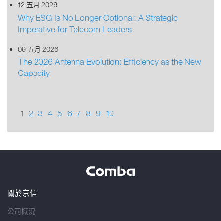
12 五月 2026
Why ESG Is No Longer Optional: A Strategic
Imperative for Telecom Leaders
09 五月 2026
The 2026 Antenna Evolution: Efficiency as the New
Capacity
1
2
3
4
5
6
7
8
9
10
關於京信
公司概況