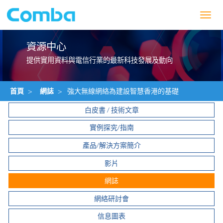
Toggl
navig
資源中心
提供實用資料與電信行業的最新科技發展及動向
首頁
>
網誌
>
強大無線網絡為建設智慧香港的基礎
白皮書 / 技術文章
實例探究/指南
產品/解決方案簡介
影片
網誌
網絡研討會
信息圖表