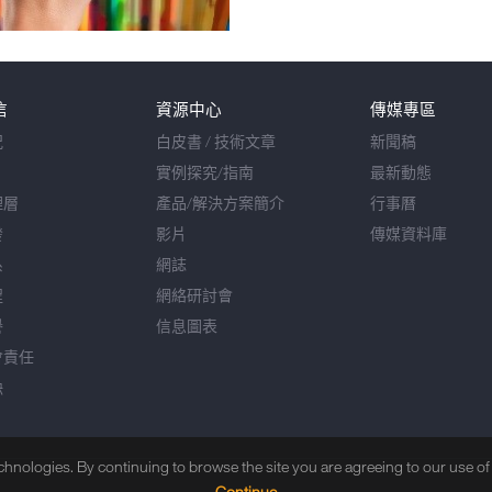
信
資源中心
傳媒專區
況
白皮書 / 技術文章
新聞稿
實例探究/指南
最新動態
理層
產品/解決方案簡介
行事曆
發
影片
傳媒資料庫
系
網誌
程
網絡研討會
譽
信息圖表
會責任
缺
echnologies. By continuing to browse the site you are agreeing to our use o
Continue