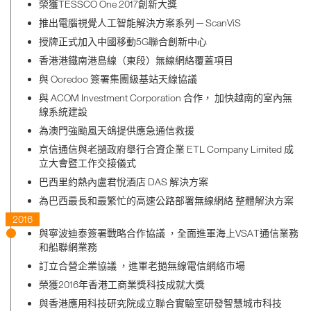
榮獲TESSCO One 2017創新大獎
推出電腦視覺人工智能解決方案系列 ─ ScanViS
授牌正式加入中國移動5G聯合創新中心
香港港鐵南港島線（東段）無線網絡覆蓋項目
與 Ooredoo 簽署集團級基站天線協議
與 ACOM Investment Corporation 合作， 加快越南的室內無
線系統建設
為澳門強颱風天鴿提供應急通信救援
京信通信與老撾政府舉行合資企業 ETL Company Limited 成
立大會暨工作交接儀式
巴西里約熱內盧君悅酒店 DAS 解決方案
為巴西最長和最繁忙的高速公路部署無線網絡 整體解決方案
2016
與寧波迪泰簽署戰略合作協議 ，全面進軍海上VSAT通信業務
和船聯網業務
訂立合營企業協議 ，進軍老撾無線電信網絡市場
榮獲2016年香港工商業獎科技成就大獎
與香港應用科技研究院成立聯合實驗室研發智慧城市科技