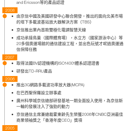
and Ericsson等的產品認證
2008
由京信中國及美國研發中心聯合開發，推出的面向北美市場
的塔下多載波基站放大器解決方案（TBS）
京信推出業內首款雙極化電調智慧天線
成功承接鳥巢（國際體育場），水立方（國家游泳中心）等
20多個奧運場館的通信建設工程，並出色玩號才呢過奧運通
信保障任務
2007
取得法國BV認證機構的ISO14001體系認證證書
研發出TD-RRU產品
2006
推出3G網路多載波功率放大器(MCPA)
在巴西聖保羅設立辦事處
廣州科學城京信總部研發基地一期全面投入使用，為京信新
一輪的發展注入了強勁的動力
京信通信主席兼總裁霍東齡先生榮獲2006年CNBC亞洲最佳
商業領袖獎之「香港年度CEO」獎項
2005