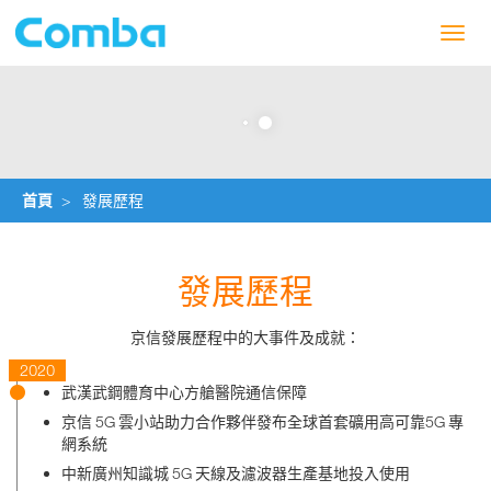
Toggl
navig
首頁
>
發展歷程
發展歷程
京信發展歷程中的大事件及成就：
2020
武漢武鋼體育中心方艙醫院通信保障
京信 5G 雲小站助力合作夥伴發布全球首套礦用高可靠5G 專
網系統
中新廣州知識城 5G 天線及濾波器生產基地投入使用