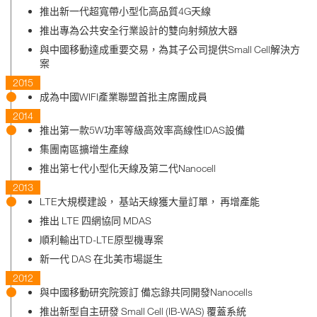
推出新一代超寬帶小型化高品質4G天線
推出專為公共安全行業設計的雙向射頻放大器
與中國移動達成重要交易，為其子公司提供Small Cell解決方
案
2015
成為中國WIFI產業聯盟首批主席團成員
2014
推出第一款5W功率等級高效率高線性IDAS設備
集團南區擴增生產線
推出第七代小型化天線及第二代Nanocell
2013
LTE大規模建設， 基站天線獲大量訂單， 再增產能
推出 LTE 四網協同 MDAS
順利輸出TD-LTE原型機專案
新一代 DAS 在北美市場誕生
2012
與中國移動研究院簽訂 備忘錄共同開發Nanocells
推出新型自主研發 Small Cell (IB-WAS) 覆蓋系統