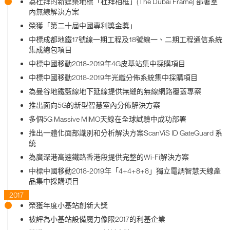
為杜拜的新建築地標「杜拜相框」(The Dubai Frame) 部署室
內無線解決方案
榮獲「第二十屆中國專利獎金獎」
中標成都地鐵17號線一期工程及18號線一、二期工程通信系統
集成總包項目
中標中國移動2018-2019年4G皮基站集中採購項目
中標中國移動2018-2019年光纖分佈系統集中採購項目
為曼谷地鐵藍線地下延線提供無縫的無線網路覆蓋專案
推出面向5G的新型智慧室內分佈解決方案
多個5G Massive MIMO天線在全球試驗中成功部署
推出一體化面部識別和分析解決方案ScanViS ID GateGuard 系
統
為廣深港高速鐵路香港段提供完整的Wi-Fi解決方案
中標中國移動2018-2019年「4+4+8+8」獨立電調智慧天線產
品集中採購項目
2017
榮獲年度小基站創新大獎
被評為小基站設備魔力像限2017的利基企業