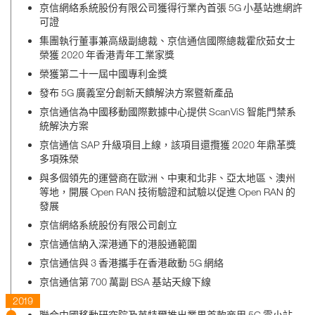
京信網絡系統股份有限公司獲得行業內首張 5G 小基站進網許
可證
集團執行董事兼高級副總裁、京信通信國際總裁霍欣茹女士
榮獲 2020 年香港青年工業家獎
榮獲第二十一屆中國專利金獎
發布 5G 廣義室分創新天饋解決方案暨新產品
京信通信為中國移動國際數據中心提供 ScanViS 智能門禁系
統解決方案
京信通信 SAP 升級項目上線，該項目還攬獲 2020 年鼎革獎
多項殊榮
與多個領先的運營商在歐洲、中東和北非、亞太地區、澳州
等地，開展 Open RAN 技術驗證和試驗以促進 Open RAN 的
發展
京信網絡系統股份有限公司創立
京信通信納入深港通下的港股通範圍
京信通信與 3 香港攜手在香港啟動 5G 網絡
京信通信第 700 萬副 BSA 基站天線下線
2019
聯合中國移動研究院及英特爾推出業界首款商用 5G 雲小站