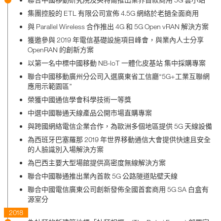
集團控股的 ETL 有限公司宣佈 4.5G 網絡於老撾全面商用
與 Parallel Wireless 合作推出 4G 和 5G Open vRAN 解決方案
獲邀參與 2019 年電信基礎設施項目峰會，與業內人士分享
OpenRAN 的創新方案
以第一名中標中國移動 NB-loT 一體化皮基站 集中採購專案
聯合中國移動廣州分公司入選廣東省工信廳“5G+工業互聯網
應用示範園區”
榮獲中國通信學會科學技術一等獎
中選中國聯通天線產品公開市場直購專案
與跨國網絡電信企業合作，為歐洲多個地區提供 5G 天線設備
為西班牙巴塞羅那 2019 年世界移動通信大會提供快速且安全
的人臉識別入場解決方案
為巴西主要大型場館提供高密度無線解決方案
聯合中國聯通推出業內首款 5G 公路隧道貼壁天線
聯合中國電信廣東公司創新發佈全國首套商用 5G SA 白盒有
源室分
2018