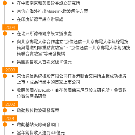
在中國南京和美國矽谷設立研究所
京信向海外推出Maselink微波解決方案
在印度新德里設立辦事處
2004
在瑞典斯德哥爾摩設立辦事處
與北京郵電大學合作建立“京信通信－北京郵電大學無線電技
術與電磁相容重點實驗室”、“京信通信－北京郵電大學射頻技
術聯合實驗室”等研發機構
集團銷售收入首次突破10億元
2003
京信通信系統控股有限公司在香港聯合交易所主板成功掛牌
上市，成為行業中的首家上市公司
收購美國WaveLab，並在美國佛吉尼亞設立研究所，負責數
位微波產品研發
2002
啟動數位微波研發專案
2001
啟動基站天線研發頂目
當年銷售收入達到4.5億元