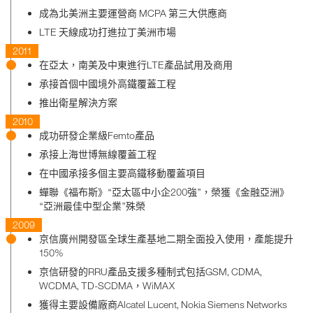
成為北美洲主要運營商 MCPA 第三大供應商
LTE 天線成功打進拉丁美洲市場
2011
在亞太，南美及中東進行LTE產品試用及商用
承接首個中國境外高鐵覆蓋工程
推出衛星解決方案
2010
成功研發企業級Femto產品
承接上海世博無線覆蓋工程
在中國承接多個主要高鐵移動覆蓋項目
蟬聯《福布斯》“亞太區中小企200強”，榮獲《金融亞洲》
“亞洲最佳中型企業”殊榮
2009
京信廣州開發區全球生產基地二期全面投入使用，產能提升
150%
京信研發的RRU產品支援多種制式包括GSM, CDMA,
WCDMA, TD-SCDMA，WiMAX
獲得主要設備廠商Alcatel Lucent, Nokia Siemens Networks