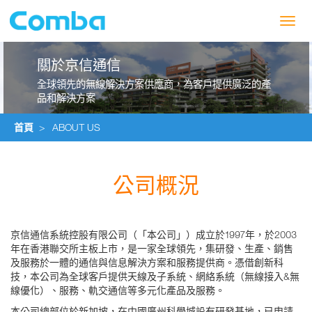
Toggl
navig
關於京信通信
全球領先的無線解決方案供應商，為客戶提供廣泛的產
品和解決方案
首頁
>
ABOUT US
公司概況
京信通信系統控股有限公司（「本公司」）成立於1997年，於2003
年在香港聯交所主板上市，是一家全球領先，集研發、生產、銷售
及服務於一體的通信與信息解決方案和服務提供商。憑借創新科
技，本公司為全球客戶提供天線及子系統、網絡系統（無線接入&無
線優化）、服務、軌交通信等多元化產品及服務。
本公司總部位於新加坡，在中國廣州科學城設有研發基地，已申請