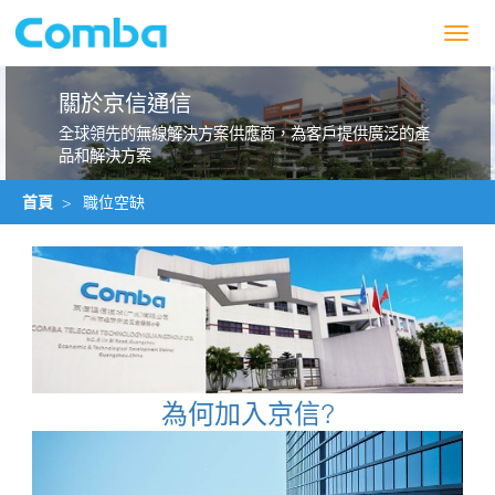
Toggl
navig
關於京信通信
全球領先的無線解決方案供應商，為客戶提供廣泛的產
品和解決方案
首頁
>
職位空缺
為何加入京信?