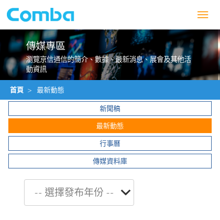
Toggl
navig
傳媒專區
瀏覽京信通信的簡介、數據、最新消息、展會及其他活
動資訊
首頁
>
最新動態
新聞稿
最新動態
行事曆
傳媒資料庫