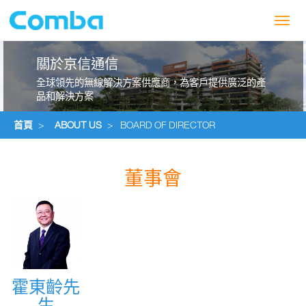
Toggl
navig
關於京信通信
全球領先的無線解決方案供應商，為客戶提供廣泛的產
品和解決方案
首頁
>
ABOUT US
>
BOARD OF DIRECTOR
董事會
霍東齡先
霍東齡先
生
生