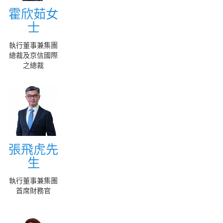
霍欣茹女
霍欣茹女
士
士
More
執行董事兼集團
總裁及京信國際
之總裁
張飛虎先
張飛虎先
生
生
More
執行董事兼集團
首席財務官