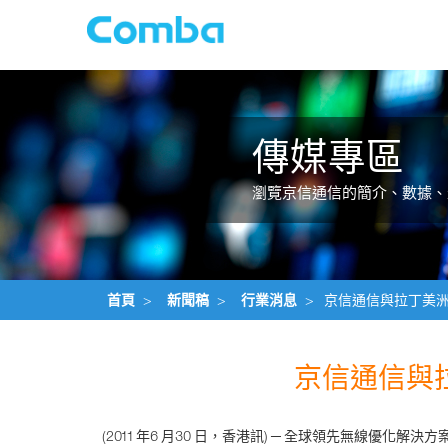
傳媒專區
瀏覽京信通信的簡介、數據、
首頁
>
新聞稿
>
行業消息
>
京信通信與拉丁美
京信通信與
(2011 年6 月30 日，香港訊) ─ 全球領先無線