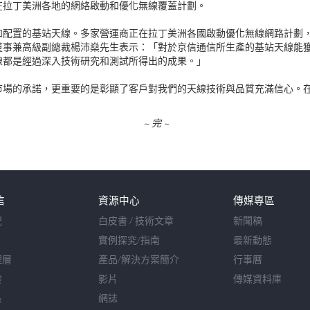
在拉丁美洲各地的網絡啟動和優化無線覆蓋計劃。
和配置的基站天線。多家營運商正在拉丁美洲各國啟動優化無線網路計劃
董事兼高級副總裁楊沛燊先生表示：「對於京信通信所生產的基站天線能
線都是經過深入技術研究和測試所得出的成果。」
市場的承諾，更重要的是彰顯了客戶對我們的天線技術與品質充滿信心。
~ 完 ~
信
資源中心
傳媒專區
況
白皮書 / 技術文章
新聞稿
實例探究/指南
最新動態
理層
產品/解決方案簡介
行事曆
發
影片
傳媒資料庫
系
網誌