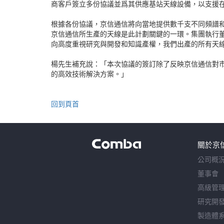
商客戶簽立多份協議並爲其供應基站天線設備，以支援
根據各份協議，京信通信將向當地提供數千支不同頻譜
京信通信所生產的天線是此計劃關鍵的一環。集團執行
向高度重視研究與開發和知識產權，我們出產的所有天
楊先生補充說：「本次協議的簽訂除了反映京信通信對
的高效技術解決方案。」
回到頁首
關於京
公司概
董事會
高級管
研究開
製造體