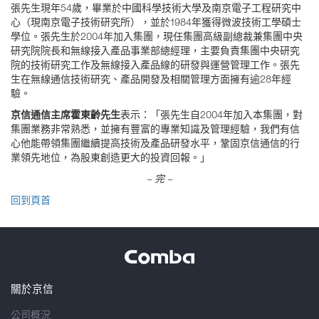
張先生現年54歲，畢業於中國科學技術大學及南京電子工程研究中
心（現南京電子技術研究所），並於1984年獲得微波技術工學碩士
學位。張先生於2004年加入集團，現任集團高級副總裁兼集團中央
研究院院長和無線接入產品事業部總經理，主要負責集團中央研究
院的技術研究工作及無線接入產品線的研發與運營管理工作。張先
生在無線通信技術研究、產品開發及相關管理方面擁有逾28年經
驗。
京信通信主席霍東齡先生
表示：「張先生自2004年加入本集團，對
集團業務非常熟悉，並擁有豐富的專業知識及管理經驗，我們有信
心他能帶領集團繼續提高技術及產品研發水平，鞏固京信通信的行
業領先地位，為股東創造更大的投資回報。」
~
完
~
回到頁首
關於京信
公司概況