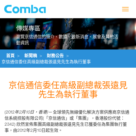
Toggl
navig
傳媒專區
瀏覽京信通信的簡介、數據、最新消息、展會及其他活
動資訊
首頁
>
新聞稿
>
財務公告
>
京信通信委任高級副總裁張遠見先生為執行董事
京信通信委任高級副總裁張遠見
先生為執行董事
(2012
年
2
月
10
日，香港
)
─ 全球領先無線優化解決方案供應商京信通
信系統控股有限公司(「京信通信」或「集團」，香港股份代號：
2342) 欣然宣佈集團高級副總裁張遠見先生已獲委任為集團執行董
事，由2012年2月10日起生效。