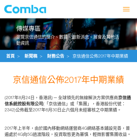
Toggl
navig
傳媒專區
瀏覽京信通信的簡介、數據、最新消息、展會及其他活
動資訊
首頁
>
新聞稿
>
財務公告
>
京信通信公佈2017年中期業績
京信通信公佈2017年中期業績
(2017年8月24日，香港訊) ─
全球領先的無線解決方案供應商
京信通
信系統控股有限公司
(「京信通信」或「集團」，香港股份代號：
2342)公佈截至2017年6月30日止六個月未經審核之中期業績。
2017年上半年，由於國內移動網絡運營商4G網絡基本鋪設完善，普
遍處於4G向5G過渡階段，投資取態更為審慎，輕微影響集團收益。