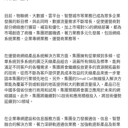
目前，物聯網、大數據、雲平台、智慧城市等業務已成為眾多企業
發展的新目標，與此同時，數據流量需求不斷增長，促使運營商對
部分網絡進行擴容、補盲和優化，加上市場對5G的網絡部署，都為
市場創造了商機。集團把握機遇，著力業務多元化發展，包括網絡
系統業務、企業專網業務、運營商業務等。
在運營商網絡產品系統解決方案方面，集團擁有從單頻到多頻、從
單系統到多系統的廣泛天線產品組合，涵蓋所有頻段及標準，能夠
滿足不同客戶的各種需求。集團將會繼續投放更多的資源開拓最新
的技術，從而不斷為客戶提供更具成本效益的天線產品來進一步鞏
固本集團的行業領先地位。另外，集團的Small Cell無線接入解決方
案能為覆蓋不到或較弱的地區提供較大的數據流量接入，產品已在
中國多個省份進行商用和試用，集團預期將會廣泛應用於未來的網
絡鋪設。此外，集團將繼續對5G技術和應用積極投入，將技術優勢
延續到5G領域。
在企業專網建設和信息服務方面，集團全力發展通信、信息、智慧
融合的解決方案，著力深耕軌道通信業務，加強軌道新產品及新業