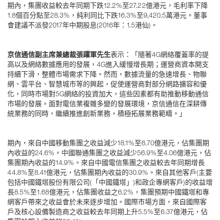
期內，集團收益較去年同期下跌12.2%至27.22億港元，毛利率下降
1.8個百分點至28.3%，純利同比下跌16.3%至9,420.5萬港元。董事
會建議不派發2017年中期股息(2016年：1.5港仙)。
京信通信副主席兼總裁張躍軍先生
表示：「隨著4G網絡覆蓋率的提
高以及網絡數據應用的發展，4G進入緩慢增長期；運營商資本開支
持續下滑，整體市場需求下降。然而，數據流量的急速增長、物聯
網、雲平台、智慧城市等的興起，促使運營商對部分網路擴容和優
化，同時市場對5G網絡的投資加大，這些因素都有助推動移動通信
市場的發展。面對電信業複雜多變的發展環境，京信通信在深耕傳
統業務的同時，繼續推進創新業務，積極拓展業務範疇。」
期內，來自中國移動集團之收益減少18.1%至6.70億港元，佔集團期
內收益的24.6%。中國聯通集團之收益減少56.9%至4.06億港元，佔
集團期內收益的14.9%。來自中國電信集團之收益較去年同期增長
44.8%至8.41億港元，佔集團期內收益的30.9%。來自其他客戶(主要
包括中國鐵塔股份有限公司(「中國鐵塔」)和政企專網客戶)的收益增
長8.5%至1.68億港元，佔集團收益之6.2%，集團預期中國鐵塔和專
網客戶帶來之收益會於未來逐步增加。國際市場方面，來自國際客
戶及核心設備製造商之收益較去年同期上升5.5%至6.37億港元，佔