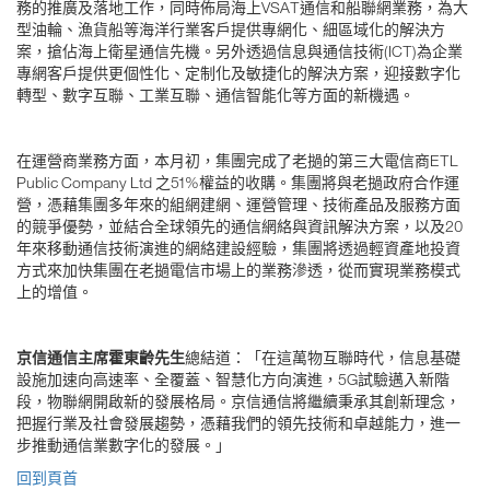
務的推廣及落地工作，同時佈局海上VSAT通信和船聯網業務，為大
型油輪、漁貨船等海洋行業客戶提供專網化、細區域化的解決方
案，搶佔海上衛星通信先機。另外透過信息與通信技術(ICT)為企業
專網客戶提供更個性化、定制化及敏捷化的解決方案，迎接數字化
轉型、數字互聯、工業互聯、通信智能化等方面的新機遇。
在運營商業務方面，本月初，集團完成了老撾的第三大電信商ETL
Public Company Ltd 之51%權益的收購。集團將與老撾政府合作運
營，憑藉集團多年來的組網建網、運營管理、技術產品及服務方面
的競爭優勢，並結合全球領先的通信網絡與資訊解決方案，以及20
年來移動通信技術演進的網絡建設經驗，集團將透過輕資產地投資
方式來加快集團在老撾電信市場上的業務滲透，從而實現業務模式
上的增值。
京信通信主席霍東齡先生
總結道：「在這萬物互聯時代，信息基礎
設施加速向高速率、全覆蓋、智慧化方向演進，5G試驗邁入新階
段，物聯網開啟新的發展格局。京信通信將繼續秉承其創新理念，
把握行業及社會發展趨勢，憑藉我們的領先技術和卓越能力，進一
步推動通信業數字化的發展。」
回到頁首