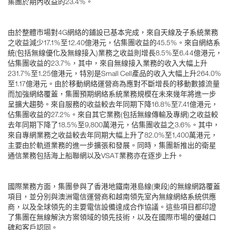
集團於期內收益的23.4%。
由於整體市場對4G網絡的鋪設已基本完成，來自天線及子系統業務
之收益減少17.1%至12.40億港元，佔集團收益的45.5%。來自網絡系
統(包括無線優化及無線接入)業務之收益則增長8.5%至6.44億港元，
佔集團收益的23.7%，其中，來自無線接入業務的收入大幅上升
231.7%至1.25億港元，特別是Small Cell產品的收入大幅上升264.0%
至1.17億港元。由於移動網絡運營商為應對不斷增長的移動數據流量
而加強網絡覆蓋，集團預期網絡系統業務規模在未來幾年將進一步
呈擴大趨勢。來自服務的收益較去年同期下降16.8%至7.41億港元，
佔集團收益的27.2%。來自其它業務(包括無線傳輸及專網)之收益較
去年同期下降了18.5%至9,800萬港元，佔集團收益之3.6%。其中，
來自專網業務之收益較去年同期大幅上升了82.0%至1,400萬港元，
主要由於軌道業務的進一步擴張和發展。同時，集團新推出的衛星
通信業務包括海上船聯網以及VSAT業務亦在逐步上升。
國際業務方面，集團參與了香港地鐵南港島線(東段)的無線網路覆蓋
項目，並分別與澳洲電信運營商和越南領先室內無線網絡系統供應
商，以及全球領先的主要電信設備達成合作協議。這些項目都印證
了集團在無線解決方案領域的領先技術，以及在國際市場的優越口
碑和客戶認同。