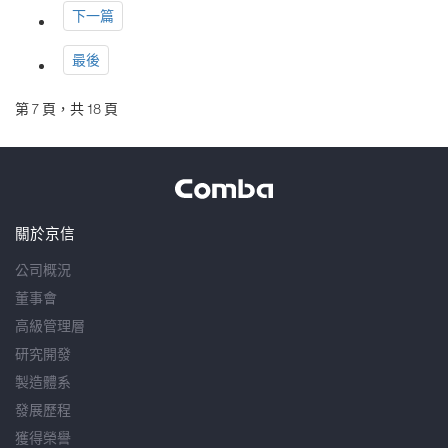
下一篇
最後
第 7 頁，共 18 頁
關於京信
公司概況
董事會
高級管理層
研究開發
製造體系
發展歷程
獲得榮譽